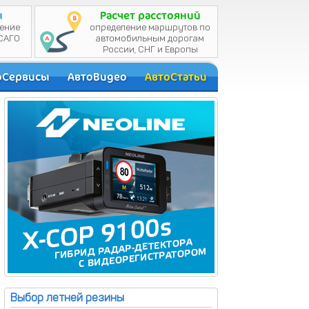
н
Расчет расстояний
оСервисы
АвтоВидео
АвтоСтатьи
Выбор летней резины