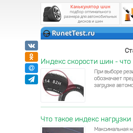
Калькулятор шин
RunetTest.ru
Ст
Индекс скорости шин - что
При выборе рез
обозначает пре
загрузке автом
Что такое индекс нагрузки
Максимальная н