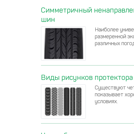
Симметричный ненаправлен
шин
Наиболее униве
размеренной эк
различных пого
Виды рисунков протектора
Существуют чет
показывает хор
условиях.