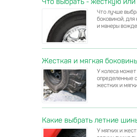
Что выбрать - жесткую ил
Что лучше выбр
боковиной, для
и манеры вожде
Жесткая и мягкая боковины
У колеса может 
определенные с
жестких и мягки
Какие выбрать летние шин
У мягких и жес