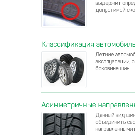
выдержит опред
допустимой ско
Классификация автомобиль
Летние автомо
эксплуатации, 
боковине шин.
Асимметричные направле
Данный вид шин
объединить сво
направленными 