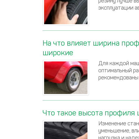
резину лучше в
эксплуатации а
На что влияет ширина проф
широкие
Для каждой маш
оптимальный ра
рекомендованы
Что такое высота профиля ш
Изменение стан
уменьшение, вли
нагрузка и наде